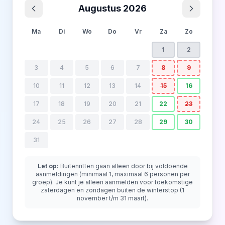
Augustus
2026
Ma
Di
Wo
Do
Vr
Za
Zo
1
2
3
4
5
6
7
8
9
10
11
12
13
14
15
16
17
18
19
20
21
22
23
24
25
26
27
28
29
30
31
Let op:
Buitenritten gaan alleen door bij voldoende
aanmeldingen (minimaal 1, maximaal 6 personen per
groep). Je kunt je alleen aanmelden voor toekomstige
zaterdagen en zondagen buiten de winterstop (1
november t/m 31 maart).