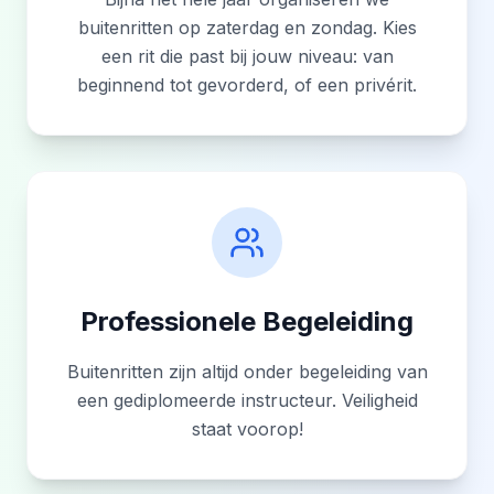
info@manegeduiksehoef.nl
buitenritten op zaterdag en zondag. Kies
Stuur een e-mail
een rit die past bij jouw niveau: van
beginnend tot gevorderd, of een privérit.
Professionele Begeleiding
Buitenritten zijn altijd onder begeleiding van
een gediplomeerde instructeur. Veiligheid
staat voorop!